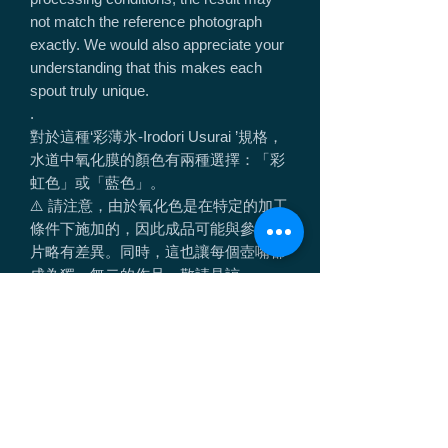
not match the reference photograph
exactly. We would also appreciate your
understanding that this makes each
spout truly unique.
.
對於這種‘彩薄氷-Irodori Usurai ’規格，
水道中氧化膜的顏色有兩種選擇：「彩
虹色」或「藍色」。
⚠️ 請注意，由於氧化色是在特定的加工
條件下施加的，因此成品可能與參考照
片略有差異。同時，這也讓每個壺嘴都
成為獨一無二的作品，敬請見諒。
.
春の浅い頃、池や水たまりに薄く張っ
た氷のようで、脆くて儚い美しさを表
現しました。
.
I tried to express the fragile and
ephemeral beauty of the thin layer of ice