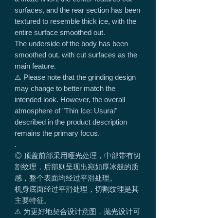
surfaces, and the rear section has been
textured to resemble thick ice, with the
entire surface smoothed out.
The underside of the body has been
smoothed out, with cut surfaces as the
main feature.
⚠️ Please note that the grinding design
may change to better match the
intended look. However, the overall
atmosphere of "Thin Ice: Usurai"
described in the product description
remains the primary focus.
.
◎ 顶盖前部采用哑光处理，中部带有切
割纹理，后部则呈现出宛如厚冰般的质
感，整个表面均经过平滑处理。
机身底面经过平滑处理，切割纹理是其
主要特征。
⚠️ 为更好地契合设计意图，抛光设计可