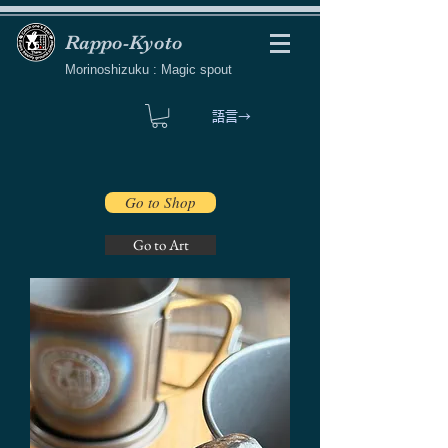
Rappo-Kyoto
Morinoshizuku : Magic spout
語言→
Go to Shop
Go to Art