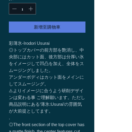
新增至購物車
彩薄氷-Irodori Usurai
◎トップカバーの前方部を艶消し、中
央部にはカット面、後方部は分厚い氷
をイメージして凹凸を加え、全体をス
ムージングしました。
アンダーボディはカット面をメインに
してスムージング。
⚠️よりイメージに合うよう研削デザイ
ンは変わる事 ご理解願います。ただし
商品説明にある‘薄氷:Usurai’の雰囲気
が大前提としてます。
.
◎The front section of the top cover has
a matte finish, the center features cut