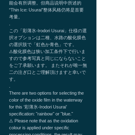
能会有所调整。但商品说明中所述的
“Thin Ice: Usurai”整体风格仍将是首要
考量。
.
この「彩薄氷-Irodori Usurai」仕様の選
択オプションは二種、水路の酸化膜色
の選択肢で「虹色か青色」です。
⚠️酸化膜色は狭い加工条件下で行いま
すので参考写真と同じにならないこと
をご了承願います。 またそれが唯一無
二の注ぎ口とご理解頂けますと幸いで
す。
.
There are two options for selecting the
color of the oxide film in the waterway
for this ‘彩薄氷-Irodori Usurai’
specification: "rainbow" or "blue."
⚠️ Please note that as the oxidation
colour is applied under specific
processing conditions, the result may