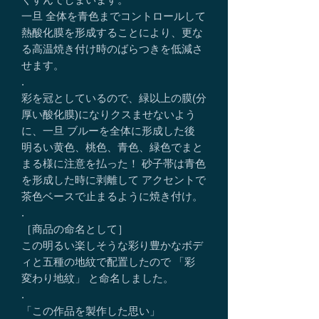
一旦 全体を青色までコントロールして
熱酸化膜を形成することにより、更な
る高温焼き付け時のばらつきを低減さ
せます。
.
彩を冠としているので、緑以上の膜(分
厚い酸化膜)になりクスませないよう
に、一旦 ブルーを全体に形成した後
明るい黄色、桃色、青色、緑色でまと
まる様に注意を払った！ 砂子帯は青色
を形成した時に剥離して アクセントで
茶色ベースで止まるように焼き付け。
.
［商品の命名として］
この明るい楽しそうな彩り豊かなボデ
ィと五種の地紋で配置したので 「彩
変わり地紋」 と命名しました。
.
「この作品を製作した思い」