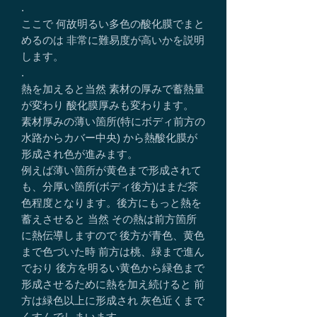
.
ここで 何故明るい多色の酸化膜でまと
めるのは 非常に難易度が高いかを説明
します。
.
熱を加えると当然 素材の厚みで蓄熱量
が変わり 酸化膜厚みも変わります。
素材厚みの薄い箇所(特にボディ前方の
水路からカバー中央) から熱酸化膜が
形成され色が進みます。
例えば薄い箇所が黄色まで形成されて
も、分厚い箇所(ボディ後方)はまだ茶
色程度となります。後方にもっと熱を
蓄えさせると 当然 その熱は前方箇所
に熱伝導しますので 後方が青色、黄色
まで色づいた時 前方は桃、緑まで進ん
でおり 後方を明るい黄色から緑色まで
形成させるために熱を加え続けると 前
方は緑色以上に形成され 灰色近くまで
くすんでしまいます。