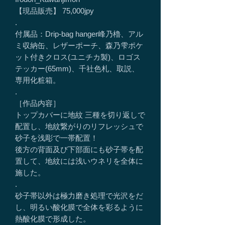
【現品販売】 75,000jpy
.
付属品：Drip-bag hanger峰乃櫓、アル
ミ収納缶、レザーポーチ、森乃雫ポケ
ット付きクロス(ユニチカ製)、ロゴス
テッカー(65mm)、千社色札、取説、
専用化粧箱。
.
［作品内容］
トップカバーに地紋 三種を切り返しで
配置し、地紋繋がりのリフレッシュで
砂子を浅彫で一帯配置！
後方の背面及び下部面にも砂子帯を配
置して、地紋には浅いウネリを全体に
施した。
.
砂子帯以外は極力磨き処理で光沢をだ
し、明るい酸化膜で全体を彩るように
熱酸化膜で形成した。