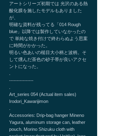
アートシリーズ初期では 光沢のある熱
酸化膜を施したモデルもありました
が、
明確な資料が残ってる「014 Rough
blue」以降では製作していなかったの
で 単純な焼き付けで終わらぬよう思案
に時間がかかった。
明るい色あいの槌目大小柄と波柄。そ
して燻んだ茶色の砂子帯が良いアクセ
ントになった。
.
----------------
.
Art_series 054 (Actual item sales)
Irodori_Kawarijimon
.
Accessories: Drip-bag hanger Mineno
Yagura, aluminum storage can, leather
pouch, Morino Shizuku cloth with