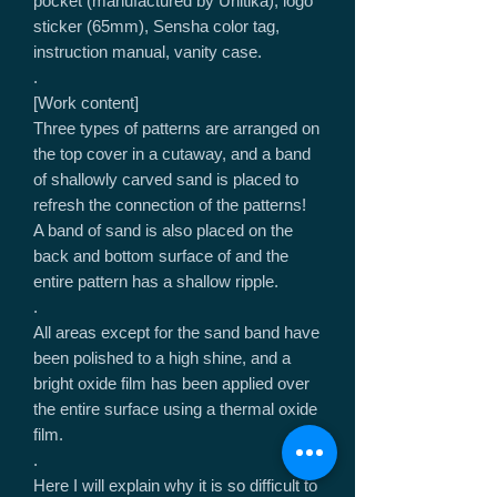
pocket (manufactured by Unitika), logo
sticker (65mm), Sensha color tag,
instruction manual, vanity case.
.
[Work content]
Three types of patterns are arranged on
the top cover in a cutaway, and a band
of shallowly carved sand is placed to
refresh the connection of the patterns!
A band of sand is also placed on the
back and bottom surface of and the
entire pattern has a shallow ripple.
.
All areas except for the sand band have
been polished to a high shine, and a
bright oxide film has been applied over
the entire surface using a thermal oxide
film.
.
Here I will explain why it is so difficult to