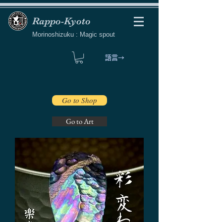
Rappo-Kyoto
Morinoshizuku : Magic spout
語言→
Go to Shop
Go to Art