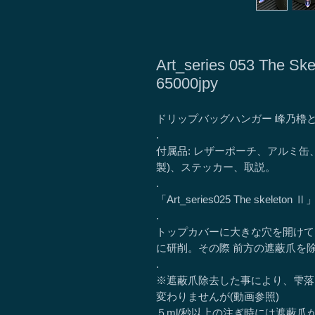
Art_series 053 The
65000jpy
ドリップバッグハンガー 峰乃櫓
.
付属品: レザーポーチ、アルミ
製)、ステッカー、取説。
.
「Art_series025 The sk
.
トップカバーに大きな穴を開けて
に研削。その際 前方の遮蔽爪を
.
※遮蔽爪除去した事により、雫落
変わりませんが(動画参照)
５ml/秒以上の注ぎ時には遮蔽爪