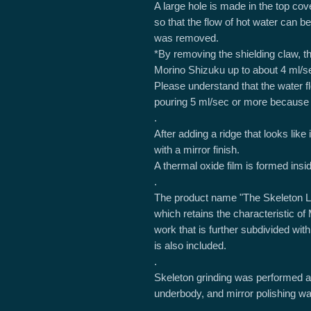
A large hole is made in the top co
so that the flow of hot water can be
was removed.
*By removing the shielding claw, 
Morino Shizuku up to about 4 ml/se
Please understand that the water 
pouring 5 ml/sec or more because t
.
After adding a ridge that looks like 
with a mirror finish.
A thermal oxide film is formed insi
.
The product name "The Skeleton Le
which retains the characteristic o
work that is further subdivided wit
is also included.
.
Skeleton grinding was performed at 
underbody, and mirror polishing wa
.