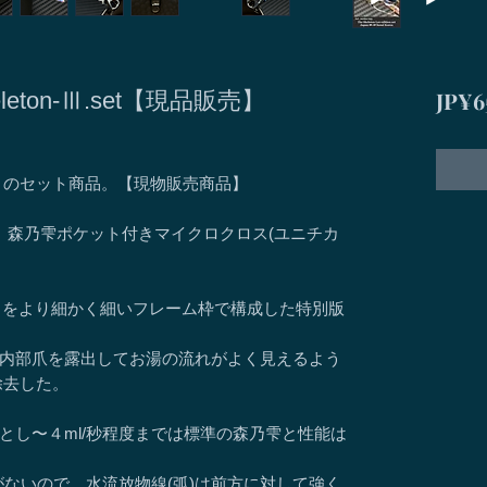
JP¥6
 Skeleton-Ⅲ.set【現品販売】
とのセット商品。【現物販売商品】
缶、森乃雫ポケット付きマイクロクロス(ユニチカ
eleton Ⅱ」をより細かく細いフレーム枠で構成した特別版
内部爪を露出してお湯の流れがよく見えるよう
除去した。
とし〜４ml/秒程度までは標準の森乃雫と性能は
がないので、水流放物線(弧)は前方に対して強く