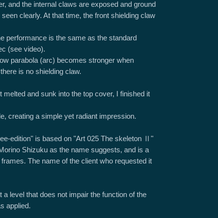
ver, and the internal claws are exposed and ground
 seen clearly. At that time, the front shielding claw
the performance is the same as the standard
c (see video).
flow parabola (arc) becomes stronger when
here is no shielding claw.
it melted and sunk into the top cover, I finished it
de, creating a simple yet radiant impression.
e-edition" is based on "Art 025 The skeleton Ⅱ"
f Morino Shizuku as the name suggests, and is a
h frames. The name of the client who requested it
a level that does not impair the function of the
s applied.