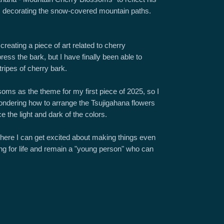
ms decorating the snow-covered mountain paths.
creating a piece of art related to cherry
ress the bark, but I have finally been able to
tripes of cherry bark.
soms as the theme for my first piece of 2025, so I
 wondering how to arrange the Tsujigahana flowers
 the light and dark of the colors.
where I can get excited about making things even
ung for life and remain a "young person" who can