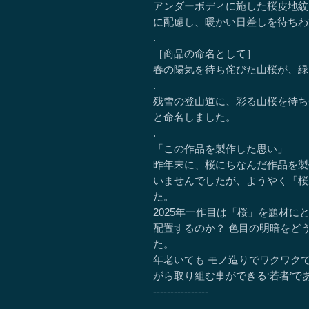
アンダーボディに施した桜皮地紋
に配慮し、暖かい日差しを待ちわ
.
［商品の命名として］
春の陽気を待ち侘びた山桜が、緑
.
残雪の登山道に、彩る山桜を待ち
と命名しました。
.
「この作品を製作した思い」
昨年末に、桜にちなんだ作品を製
いませんでしたが、ようやく「桜
た。
2025年一作目は「桜」を題材
配置するのか？ 色目の明暗をど
た。
年老いても モノ造りでワクワク
がら取り組む事ができる‘若者’で
----------------
.