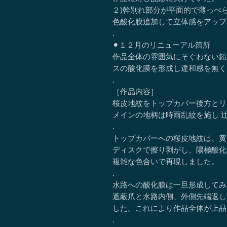
２)幹別れ部分が平面的で薄っぺ
色酸化膜追加して立体感をアップ
.
⚫︎１２月のリニューアル箇所
作品全体の雰囲気にそぐわない鉛
スの酸化膜を形成し違和感を無く
.
［作品内容］
桜皮地紋をトップカバー後方とリ
メインの地柄は時雨乱紋を施し 
.
トップカバーへの桜皮地紋は、黄
ディスクで擦り剥がし、陽極酸化
複雑な色合いで再現しました。
.
水路への酸化膜は一旦形成してみ
遮蔽爪と水路内側、外側先端返し
した。これにより作品全体が上品
.