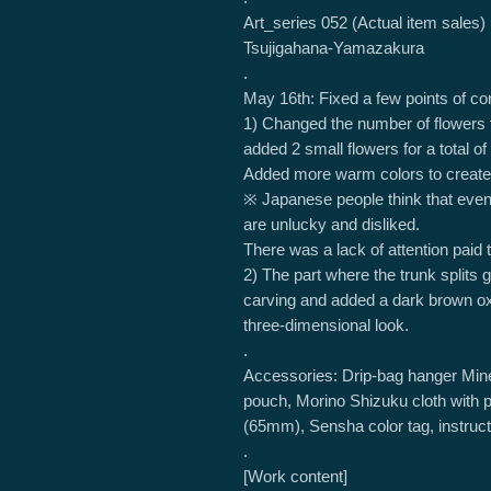
Art_series 052 (Actual item sales)
Tsujigahana-Yamazakura
.
May 16th: Fixed a few points of co
1) Changed the number of flowers 
added 2 small flowers for a total o
Added more warm colors to create 
※ Japanese people think that even
are unlucky and disliked.
There was a lack of attention paid 
2) The part where the trunk splits
carving and added a dark brown oxid
three-dimensional look.
.
Accessories: Drip-bag hanger Min
pouch, Morino Shizuku cloth with p
(65mm), Sensha color tag, instruct
.
[Work content]