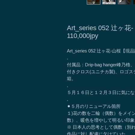
Art_series 052 辻
110,000jpy
Art_series 052 辻ヶ花-山桜【現
.
付属品：Drip-bag hange
付きクロス(ユニチカ製)、ロゴス
箱。
.
５月１６日と１２月３日に気にな
.
⚫︎５月のリニューアル箇所
１)花の数を二輪（偶数）をメイ
数）、暖色を増やして明るい印象
※ 日本人の思考として偶数（別
作品に対し配慮に欠けていた。