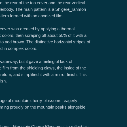
o the rear of the top cover and the rear vertical
underbody. The main pattern is a Shigere_ranmon
attern formed with an anodized film.
 cover was created by applying a thermal
k colors, then scraping off about 50% of it with a
to add brown. The distinctive horizontal stripes of
ed in complex colors.
waterway, but it gave a feeling of lack of
ilm from the shielding claws, the inside of the
eturn, and simplified it with a mirror finish. This
ish.
mage of mountain cherry blossoms, eagerly
ooming proudly on the mountain peaks alongside
ahana - Mountain Cherry Blossoms" to reflect his