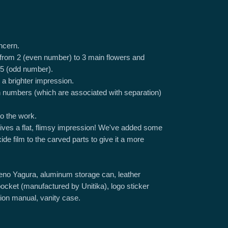
ncern.
from 2 (even number) to 3 main flowers and
f 5 (odd number).
a brighter impression.
 numbers (which are associated with separation)
to the work.
 gives a flat, flimsy impression! We've added some
e film to the carved parts to give it a more
eno Yagura, aluminum storage can, leather
ocket (manufactured by Unitika), logo sticker
ion manual, vanity case.