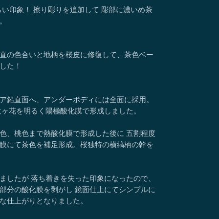
らい印象！ 擦り彫りを追加して 彫部に濃いめ茶
。
直の色合いと地柄を桜皮に修復して、茶色ベー
した！
ア鉛直面へ、アンダーボディには全面に採用。
辻ヶ花を明るく陽極酸化膜で形成しました。
色、桃色まで熱酸化膜で形成した後に 五割程度
膜にて茶色を補足形成。桜独特の横縞柄の幹を
ましたが 落ち着きを失った印象になったので、
部分の酸化膜を剥がし 鏡面仕上にてシンプルに
な仕上がりとなりました。