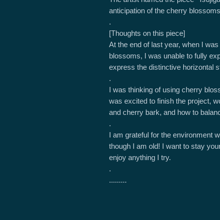
anticipation of the cherry blosso
.
[Thoughts on this piece]
At the end of last year, when I was 
blossoms, I was unable to fully exp
express the distinctive horizontal s
.
I was thinking of using cherry blos
was excited to finish the project,
and cherry bark, and how to balance
.
I am grateful for the environment 
though I am old! I want to stay yo
enjoy anything I try.
.
.........