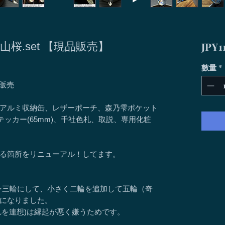
JP¥1
ヶ花- 山桜.set 【現品販売】
數量
*
品販売
r峰乃櫓、アルミ収納缶、レザーポーチ、森乃雫ポケット
テッカー(65mm)、千社色札、取説、専用化粧
る箇所をリニューアル！してます。
ン三輪にして、小さく二輪を追加して五輪（奇
になりました。
れを連想)は縁起が悪く嫌うためです。