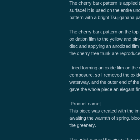
The cherry bark pattern is applied t
surface! It is used on the entire 
pattern with a bright Tsujigahana p
.
The cherry bark pattern on the top
oxidation film to the yellow and pin
disc and applying an anodized film 
the cherry tree trunk are reproduc
.
I tried forming an oxide film on the 
composure, so I removed the oxide f
waterway, and the outer end of the r
gave the whole piece an elegant fin
.
[Product name]
This piece was created with the i
awaiting the warmth of spring, bl
the greenery.
.
The artist named the piece "Tsujig