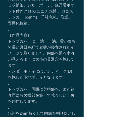
ミ収納缶、レザーポーチ、森乃雫ポケ
ット付きクロス(ユニチカ製)、ロゴス
テッカー(65mm)、千社色札、取説、
専用化粧箱。
.
［作品内容］
トップカバーに 一滴、一滴、雫が落ち
て長い月日を経て岩盤が侵食されたイ
メージで彫りました。内部を通る水流
が見えるように大小の貫通穴も施して
ます。
アンダーボディにはアンティーク(D)
を施した下地ボディとなります。
.
トップカバー周囲に欠損部を、また鉛
直面にも欠損部を施して荒々しい印象
を創作してます。
.
水路を2mm短くして内部を削り落とし