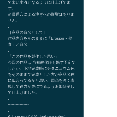
て太い水流となるように仕上げてま
す。
※貫通穴による注ぎへの影響はありま
せん。
.
［商品の命名として］
作品内容をそのままに「Erosion ~ 侵
食」と命名
.
「この作品を製作した思い」
今回の作品は 当初酸化膜も施す予定で
したが、下地完成時にチタニュウム色
をそのままで完成とした方が商品名称
に似合ってるかと思い、凹凸を強く表
現して迫力が更にでるよう追加研削し
て仕上げました。
.
----------------
.
Art_series 048 (Actual item sales)