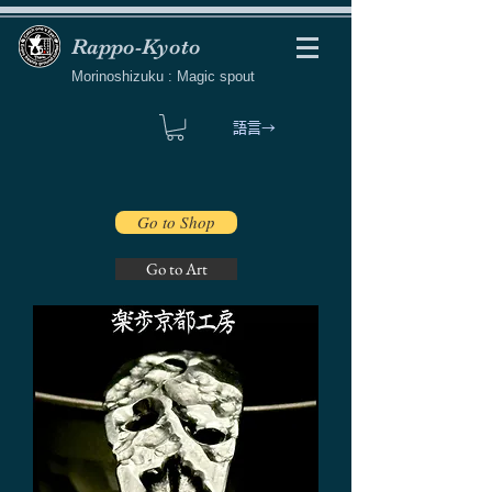
Rappo-Kyoto
Morinoshizuku : Magic spout
語言→
Go to Shop
Go to Art