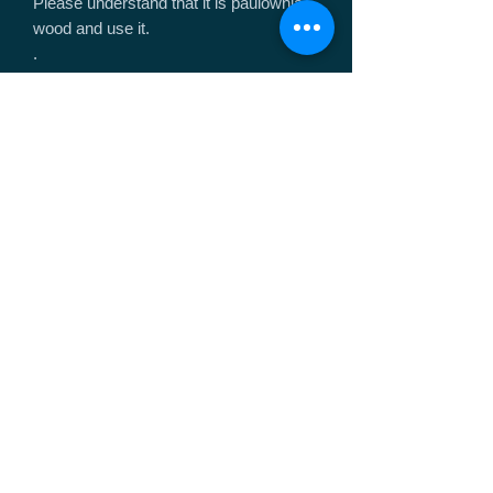
Please understand that it is paulownia
wood and use it.
.
---------
.
榻榻米板
寬：260mm，深：360mm，厚：
28mm
※ 高度（含橡膠腳）45mm
榻榻米大小
寬：180mm，深：260mm，厚：
15mm
.
收到您的訂單後，我們將安排材料。
※ 商品將在您下單後10天內出貨。
.
將泡桐木用燃燒器燃燒，然後打磨以呈
現木紋，最後塗上油（亞麻仁油）。
*請注意，如果將其在淺色衣服上摩
擦，炭色可能會略微改變。