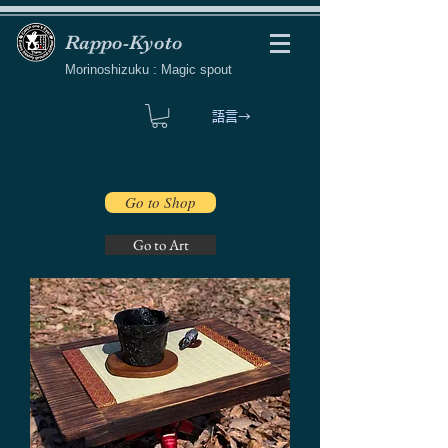
Rappo-Kyoto
Morinoshizuku : Magic spout
語言→
Go to Shop
Go to Art