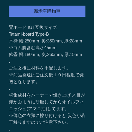
新增至購物車
畳ボード IGT互換サイズ
Tatami-board Type-B
木枠 幅:250mm, 奥:360mm, 厚:28mm
※ゴム脚含む高さ45mm
飾畳 幅:180mm, 奥:260mm, 厚:15mm
.
ご注文後に材料を手配します。
※商品発送はご注文後１０日程度で発
送となります。
.
桐集成材をバーナーで焼き上げ 木目が
浮かぶように研磨してからオイルフィ
ニッシュ(アマニ油)してます。
※薄色の衣類に擦り付けると 炭色が若
干移りますのでご注意下さい。
.