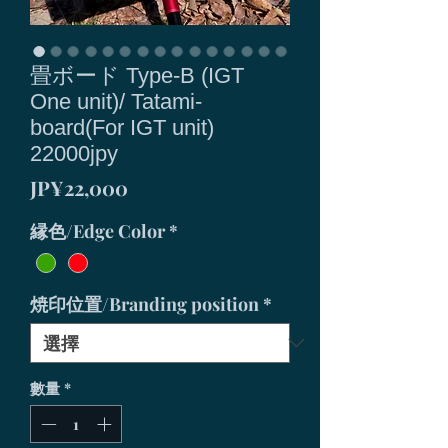
畳ボード Type-B (IGT
One unit)/ Tatami-
board(For IGT unit)
22000jpy
價
JP¥22,000
格
縁色/Edge Color
*
焼印位置/Branding position
*
數量
*