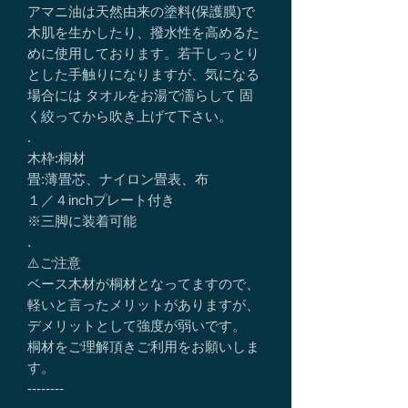
アマニ油は天然由来の塗料(保護膜)で
木肌を生かしたり、撥水性を高めるた
めに使用しております。若干しっとり
とした手触りになりますが、気になる
場合には タオルをお湯で濡らして 固
く絞ってから吹き上げて下さい。
.
木枠:桐材
畳:薄畳芯、ナイロン畳表、布
１／４inchプレート付き
※三脚に装着可能
.
⚠️ご注意
ベース木材が桐材となってますので、
軽いと言ったメリットがありますが、
デメリットとして強度が弱いです。
桐材をご理解頂きご利用をお願いしま
す。
--------