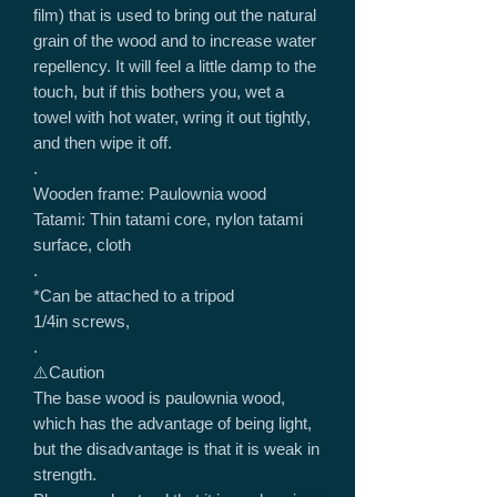
film) that is used to bring out the natural
grain of the wood and to increase water
repellency. It will feel a little damp to the
touch, but if this bothers you, wet a
towel with hot water, wring it out tightly,
and then wipe it off.
.
Wooden frame: Paulownia wood
Tatami: Thin tatami core, nylon tatami
surface, cloth
.
*Can be attached to a tripod
1/4in screws,
.
⚠️Caution
The base wood is paulownia wood,
which has the advantage of being light,
but the disadvantage is that it is weak in
strength.