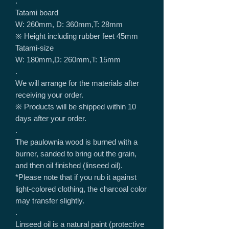
.
Tatami board
W: 260mm, D: 360mm,T: 28mm
※ Height including rubber feet 45mm
Tatami-size
W: 180mm,D: 260mm,T: 15mm
.
We will arrange for the materials after
receiving your order.
※ Products will be shipped within 10
days after your order.
.
The paulownia wood is burned with a
burner, sanded to bring out the grain,
and then oil finished (linseed oil).
*Please note that if you rub it against
light-colored clothing, the charcoal color
may transfer slightly.
.
Linseed oil is a natural paint (protective