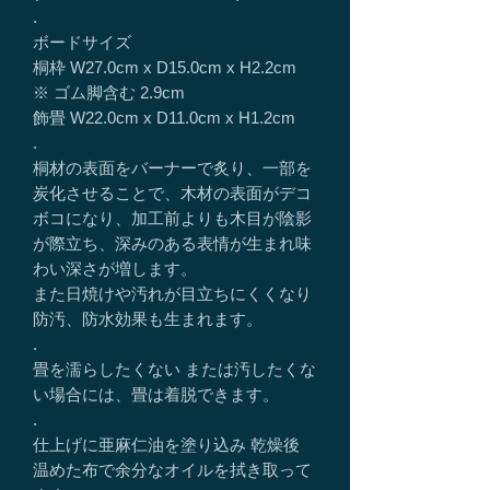
.
ボードサイズ
桐枠 W27.0cm x D15.0cm x H2.2cm
※ ゴム脚含む 2.9cm
飾畳 W22.0cm x D11.0cm x H1.2cm
.
桐材の表面をバーナーで炙り、一部を
炭化させることで、木材の表面がデコ
ボコになり、加工前よりも木目が陰影
が際立ち、深みのある表情が生まれ味
わい深さが増します。
また日焼けや汚れが目立ちにくくなり
防汚、防水効果も生まれます。
.
畳を濡らしたくない または汚したくな
い場合には、畳は着脱できます。
.
仕上げに亜麻仁油を塗り込み 乾燥後
温めた布で余分なオイルを拭き取って