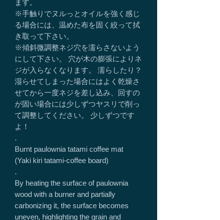
ます。
※手触りでヌルっとオイルを強く感じ
る場合には、温めた布を固く絞って拭
き取って下さい。
※傾斜微調整ネジ穴を濡らさないよう
にして下さい。 穴が木の膨張によりネ
ジが入らなくなります。 濡らしたり？
湿らせてしまった場合にはよく乾燥さ
せてから一度ネジを差し込み、回すの
が固い場合には少しずつヤスリで削っ
て調整してください。 少しずつです
よ！
.
Burnt paulownia tatami coffee mat
(Yaki kiri tatami-coffee board)
.
By heating the surface of paulownia
wood with a burner and partially
carbonizing it, the surface becomes
uneven, highlighting the grain and