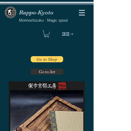
Rappo-Kyoto
Morinoshizuku : Magic spout
語言→
Go to Shop
Go to Art