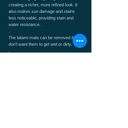
creating a richer, more refined look. It
also makes sun damage and stains
less noticeable, providing stain and
water resistance.
.
The tatami mats can be removed if you
don't want them to get wet or dirty.
.
To finish, we apply linseed oil and, after
it dries, wipe off any excess oil with a
warm cloth.
※If the oil feels very slimy to the touch,
wring out the warm cloth and wipe it off.
※ Do not get the tilt adjustment screw
holes wet. The wood will expand and
prevent the screws from going in. If it
gets wet, dry it thoroughly and then
insert the screw. If it is difficult to turn,
file it down a little at a time to adjust it.